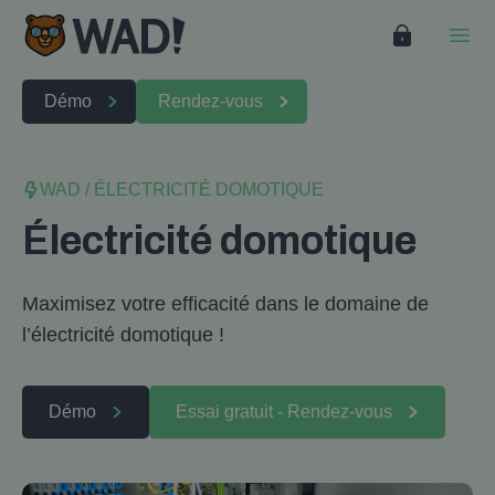
Connexion
WAD, logiciel de suivi de chantier pour entrepreneurs/PME
Ouvr
Démo
Rendez-vous
WAD
/
ÉLECTRICITÉ DOMOTIQUE
Électricité domotique
Maximisez votre efficacité dans le domaine de
l’électricité domotique !
Démo
Essai gratuit - Rendez-vous