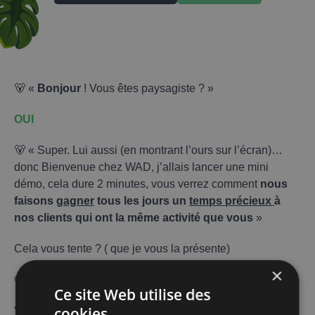
🐻 «
Bonjour
! Vous êtes paysagiste ? »
OUI
🐻 « Super. Lui aussi (en montrant l’ours sur l’écran)…
donc Bienvenue chez WAD, j’allais lancer une mini
démo, cela dure 2 minutes, vous verrez comment
nous
faisons
gagner
tous les jours un
temps précieux
à
nos clients qui ont la même activité que vous
»
Cela vous tente ? ( que je vous la présente)
×
OUI
Ce site Web utilise des
cookies
🐻 « Une
question
pour commencer »