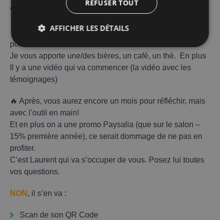
REFUSER TOUT
🐻
Vous devez y
rélféchir
? Je comprends.
AFFICHER LES DÉTAILS
🔥 Installez-vous -juste là- pour réfléchir. On a tout prévu
pour vous.
Je vous apporte une/des bières, un café, un thé. En plus
Il y a une vidéo qui va commencer (la vidéo avec les
témoignages)
🔥 Après, vous aurez encore un mois pour réfléchir, mais
avec l’outil en main!
Et en plus on a une promo Paysalia (que sur le salon –
15% première année), ce serait dommage de ne pas en
profiter.
C’est Laurent qui va s’occuper de vous. Posez lui toutes
vos questions.
NON
, il s’en va :
Scan de son QR Code